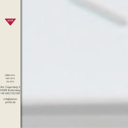
über uns
von uns
zu uns
Am Ziegenberg 6
35088 Battenberg
+49 6452 932180
info@atelier-
pmbh.de